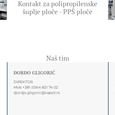
Kontakt za polipropilenske
šuplje ploče - PPŠ ploče
Naš tim
ĐORĐO GLIGORIĆ
DIREKTOR
Mob +381 (0)64 821 74 02
djordjo.gligoric@vapoli.rs