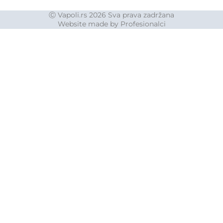
Ⓒ Vapoli.rs 2026 Sva prava zadržana
Website made by Profesionalci