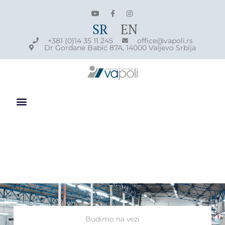
SR
EN
+381 (0)14 35 11 245
office@vapoli.rs
Dr Gordane Babić 87A, 14000 Valjevo Srbija
Budimo na vezi