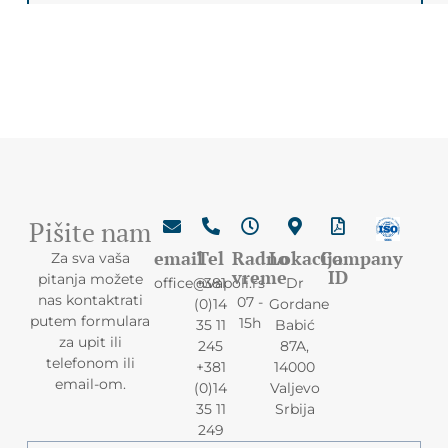
Pišite nam
email
Tel
Radno
Lokacija
Company
Za sva vaša
vreme
ID
pitanja možete
office@vapoli.rs
+381
Dr
nas kontaktrati
07 -
(0)14
Gordane
putem formulara
15h
35 11
Babić
za upit ili
245
87A,
telefonom ili
+381
14000
email-om.
(0)14
Valjevo
35 11
Srbija
249