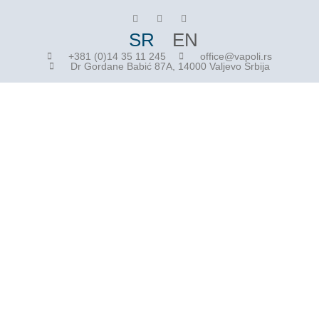
SR
EN
+381 (0)14 35 11 245
office@vapoli.rs
Dr Gordane Babić 87A, 14000 Valjevo Srbija