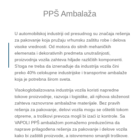
PPŠ Ambalaža
U automobilskoj industriji od presudnog su značaja rešenja
za pakovanje koja pružaju vrhunsku zaštitu robe i delova
visoke vrednosti. Od motora do sitnih mehaničkih
elemenata i dekorativnih predmeta unutrašnjosti,
proizvodnja vozila zahteva hiljade različitih komponenti.
S’toga ne treba da iznenađuje da industrija vozila čini
preko 40% celokupne industrijske i transportne ambalaže
koja je potrebna širom sveta.
Visokoglobalizovana industrija vozila koristi napredne
tokove proizvodnje, razvoja i logistike, ali njihova složenost
zahteva raznovrsne ambalažne materijale. Bez pravih
rešenja za pakovanje, delovi vozila mogu se oštetiti tokom
otpreme, a troškovi prevoza mogli bi izaći iz kontrole. Sa
VAPOLI PPŠ ambalažom pomažemo preduzećima da
naprave prilagođena rešenja za pakovanje i delove vozila
kako bi zaštitili proizvode, a istovremeno smanjili troškove.