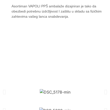
Asortiman VAPOLI PPŠ ambalaže dizajniran je tako da
obezbedi potrebnu izdržljivost I zaštitu u skladu sa fizičkim
zahtevima vašeg lanca snabdevanja.